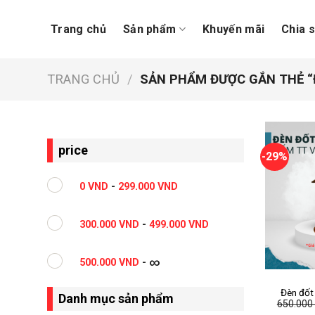
Skip
to
Trang chủ
Sản phẩm
Khuyến mãi
Chia 
content
TRANG CHỦ
/
SẢN PHẨM ĐƯỢC GẮN THẺ “
price
-29%
0
VND
-
299.000
VND
300.000
VND
-
499.000
VND
+
500.000
VND
- ∞
Đèn đốt
Danh mục sản phẩm
650.00
Tinh Vàn