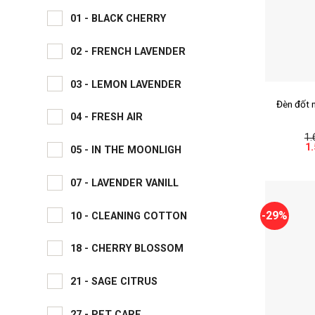
01 - BLACK CHERRY
02 - FRENCH LAVENDER
+
03 - LEMON LAVENDER
Đèn đốt 
gái 2024 
04 - FRESH AIR
– Chất li
1.
Gi
1
05 - IN THE MOONLIGH
g
là:
1.
07 - LAVENDER VANILL
-29%
10 - CLEANING COTTON
18 - CHERRY BLOSSOM
21 - SAGE CITRUS
27 - PET CARE