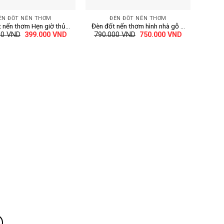
+
ÈN ĐỐT NẾN THƠM
ĐÈN ĐỐT NẾN THƠM
 nến thơm Hẹn giờ thủy
Đèn đốt nến thơm hình nhà gỗ –
Giá
Giá
Giá
Giá
00
VND
399.000
VND
790.000
VND
750.000
VND
chữ U – có chỉnh sáng
hẹn giờ 2,6,8H chỉnh sáng
gốc
hiện
gốc
hiện
là:
tại
là:
tại
490.000 VND.
là:
790.000 VND.
là:
399.000 VND.
750.000 VND