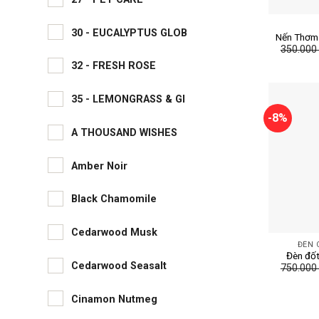
+
30 - EUCALYPTUS GLOB
Nến Thơm
350.00
198g 
32 - FRESH ROSE
35 - LEMONGRASS & GI
-8%
A THOUSAND WISHES
Amber Noir
Black Chamomile
+
Cedarwood Musk
ĐÈN 
Đèn đốt
Cedarwood Seasalt
750.00
trắng – 
Cinamon Nutmeg