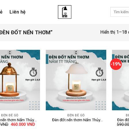
Tìm
sẻ
Liên hệ
kiếm:
ĐÈN ĐỐT NẾN THƠM”
Hiển thị 1–18 
-19%
+
+
ĐÈN ĐẾ GỖ
ĐÈN ĐẾ GỖ
Đ
 nến thơm Nấm Thủy
Đèn đốt nến thơm Nấm Thủy
Đèn đố
Giá
Giá
0
VND
460.000
VND
590.0
g – Hẹn giờ 2,4,8H –
Tinh Trắng – Hẹn giờ 2,4,8H –
2025
gốc
hiện