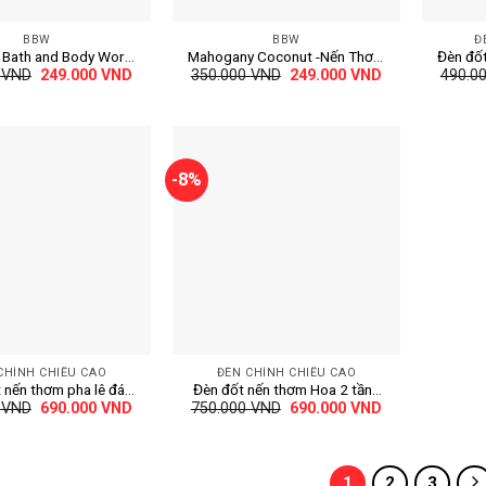
+
+
BBW
BBW
Đ
 Bath and Body Works
Mahogany Coconut -Nến Thơm
Đèn đốt
Giá
Giá
Giá
Giá
0
VND
249.000
VND
350.000
VND
249.000
VND
490.0
– Mahogany Vanila
BBW 198g
tinh 
gốc
hiện
gốc
hiện
là:
tại
là:
tại
350.000 VND.
là:
350.000 VND.
là:
249.000 VND.
249.000 VND.
-8%
+
CHỈNH CHIỀU CAO
ĐÈN CHỈNH CHIỀU CAO
 nến thơm pha lê đá
Đèn đốt nến thơm Hoa 2 tầng
Giá
Giá
Giá
Giá
0
VND
690.000
VND
750.000
VND
690.000
VND
chỉnh sáng đế đá sang
chỉnh cao thấp – chỉnh sáng đế
gốc
hiện
gốc
hiện
trọng
đá sang trọng
là:
tại
là:
tại
750.000 VND.
là:
750.000 VND.
là:
690.000 VND.
690.000 VND.
1
2
3