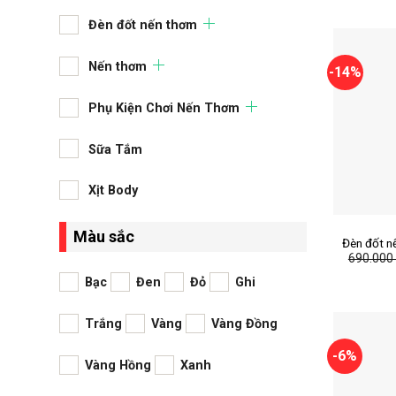
Chỉn
Đèn đốt nến thơm
Nến thơm
-14%
Phụ Kiện Chơi Nến Thơm
Sữa Tắm
Xịt Body
+
Màu sắc
Đèn đốt n
690.00
Hẹn giờ,
k
Bạc
Đen
Đỏ
Ghi
Trắng
Vàng
Vàng Đồng
-6%
Vàng Hồng
Xanh