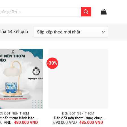
của 44 kết quả
-30%
+
ÈN ĐỐT NẾN THƠM
ĐÈN ĐỐT NẾN THƠM
t nến thơm bánh bèo –
Đèn đốt nến thơm Cung chụp
Giá
Giá
Giá
Giá
00
VND
480.000
VND
690.000
VND
485.000
VND
 Hẹn giờ, chỉnh sáng
Thủy Tinh – Mẫu mới 2025 –
gốc
hiện
gốc
hiện