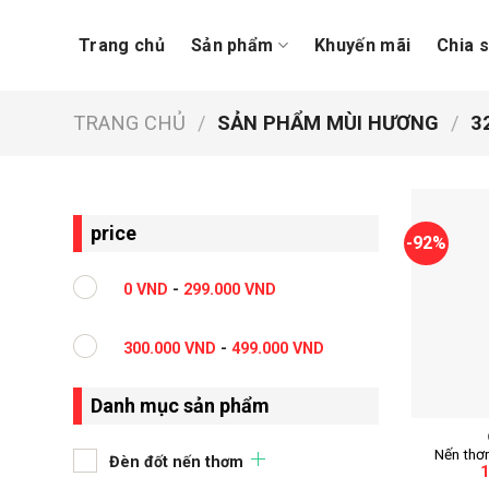
Skip
to
Trang chủ
Sản phẩm
Khuyến mãi
Chia 
content
TRANG CHỦ
/
SẢN PHẨM MÙI HƯƠNG
/
32
price
-92%
0
VND
-
299.000
VND
300.000
VND
-
499.000
VND
+
Danh mục sản phẩm
Nến thơ
Đèn đốt nến thơm
1
Size M 