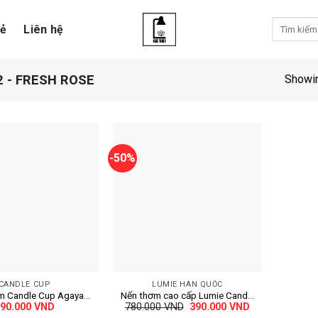
Tìm
sẻ
Liên hệ
kiếm:
 - FRESH ROSE
Showin
-50%
+
CANDLE CUP
LUMIE HÀN QUỐC
m Candle Cup Agaya
Nến thơm cao cấp Lumie Candle
Giá
Giá
90.000
VND
780.000
VND
390.000
VND
– Sáp cọ và tinh dầu
Hàn Quốc – Size L 630g – Sáp
gốc
hiện