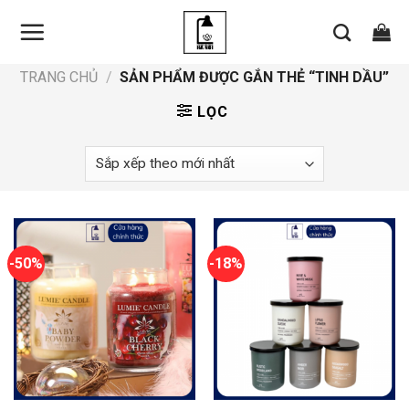
Skip
to
content
TRANG CHỦ
/
SẢN PHẨM ĐƯỢC GẮN THẺ “TINH DẦU”
LỌC
-50%
-18%